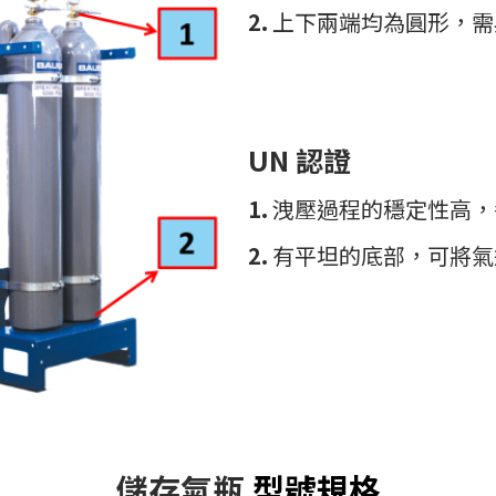
2.
上下兩端均為圓形，需
UN 認證
1.
洩壓過程的穩定性高，
2.
有平坦的底部，可將氣
儲存氣瓶
型號規格