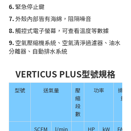
6.
緊急停止鍵
7.
外殼內部皆有海綿，阻隔噪音
8.
觸控式電子螢幕，可查看溫度等數據
9.
空氣壓縮機系統、空氣清淨過濾器、油水
分離器、自動排水系統
VERTICUS PLUS型號規格
型號
送氣量
壓
功率
排氣
縮
量
段
數
SCFM
l/min
HP
kW
FAD²