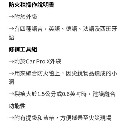
防火毯操作說明書
→附於外袋
→有四種語言，英語、德語、法語及西班牙
語
修補工具組
→附於Car Pro X外袋
→用來縫合防火毯上，因尖銳物品造成的小
洞
→裂痕大於1.5公分或0.6英吋時，建議縫合
功能性
→附有提袋和背帶，方便攜帶至火災現場