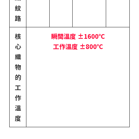
紋
路
核
瞬間溫度 ±1600℃
心
工作溫度 ±800℃
織
物
的
工
作
溫
度