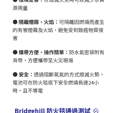
源用量
●
隔離煙霧、火焰：
可隔離因燃燒而產生
的有害煙霧及火焰，避免受到致癌物質侵
害
●
攜帶方便、操作簡單：
防水氣密袋附有
背帶，方便攜帶至火災現場
●
安全：
透過阻斷氧氣的方式熄滅火勢，
電池可在防火毯底下安全燃燒長達24小
時，且不導電
Bridgehill 防火毯通過測試