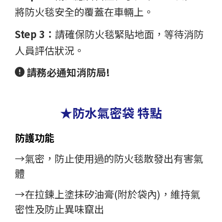
將防火毯安全的覆蓋在車輛上。
Step 3：
請確保防火毯緊貼地面，等待消防
人員評估狀況。
請務必通知消防局!
★防水氣密袋 特點
防護功能
→氣密，防止使用過的防火毯散發出有害氣
體
→在拉鍊上塗抹矽油膏(附於袋內)，維持氣
密性及防止異味竄出