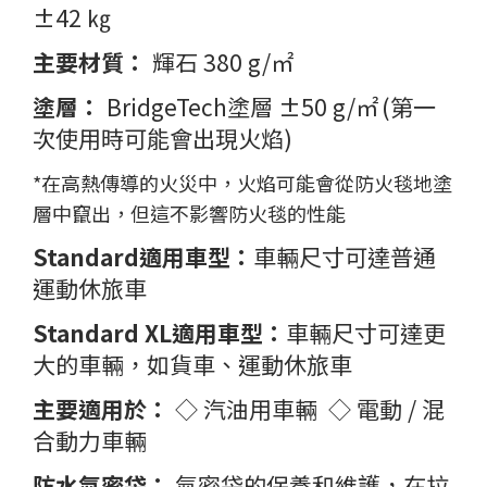
±42 ㎏
主
要材質
：
輝石 380 g/㎡
塗層：
BridgeTech
塗層 ±50 g/㎡
(第一
次使用時可能會出現火焰)
*在高熱傳導的火災中，火焰可能會從防火毯地塗
層中竄出，但這不影響防火毯的性能
Standard適用車型：
車輛
尺寸可達普通
運動休旅車
Standard XL適用車型
：
車輛尺寸可達更
大的車輛，如貨車、運動休旅車
主要適用於：
◇ 汽油用車輛 ◇ 電動 / 混
合動力車輛
防水氣密袋：
氣密袋的
保養和維護，在拉