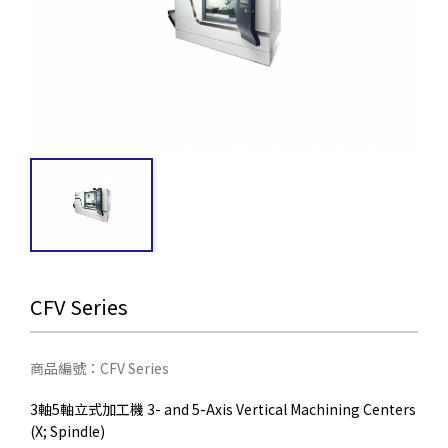
CFV Series
商品編號：CFV Series
3軸5軸立式加工機 3- and 5-Axis Vertical Machining Centers
(X; Spindle)