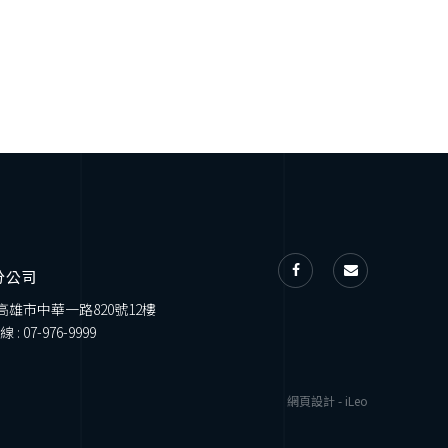
分公司
 高雄市中華一路820號12樓
線 :
07-976-9999
網頁設計
-
iLeo