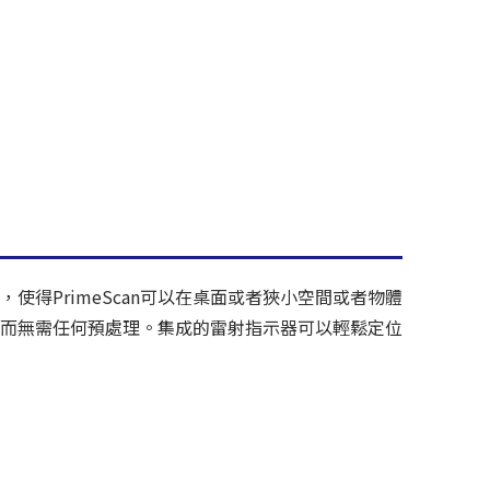
，使得PrimeScan可以在桌面或者狹小空間或者物體
描，而無需任何預處理。集成的雷射指示器可以輕鬆定位