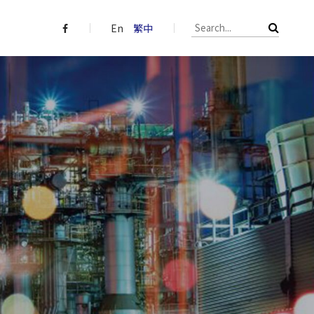
En
繁中