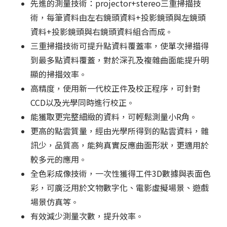
先進的測量技術：projector+stereo三重掃描技
術，每筆資料由左右鏡頭資料+投影鏡頭與左鏡頭
資料+投影鏡頭與右鏡頭資料組合而成
。
三重掃描技術可提升點資料覆蓋率，使單次掃描得
到最多點資料覆蓋，對於深孔及複雜曲面能提升明
顯的掃描效率
。
高精度，使用新一代校正件及校正程序，可針對
CCD以及光學同時進行校正
。
能獲取更完整細緻的資料，可輕鬆測量小R角
。
更高的點雲質量，經由光學所得到的點雲資料，雜
訊少，品質高，能夠真實反應曲面形狀，更適用於
較多元的應用
。
全色彩成像技術，一次性獲得工件3D數據與表面色
彩，可廣泛用於文物數字化、電影虛擬場景、遊戲
場景仿真等
。
有效減少測量次數，提升效率
。