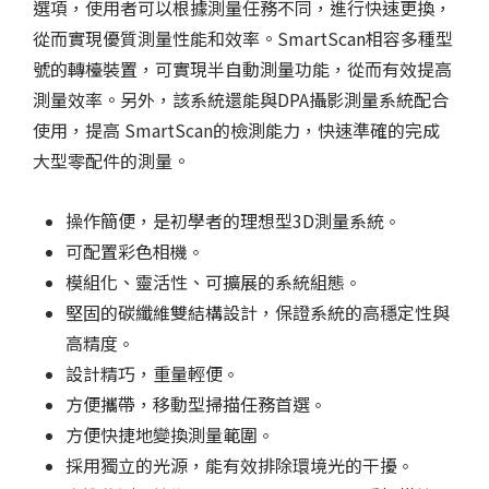
選項，使用者可以根據測量任務不同，進行快速更換，
從而實現優質測量性能和效率。SmartScan相容多種型
號的轉檯裝置，可實現半自動測量功能，從而有效提高
測量效率。另外，該系統還能與DPA攝影測量系統配合
使用，提高 SmartScan的檢測能力，快速準確的完成
大型零配件的測量。
操作簡便，是初學者的理想型3D測量系統
。
可配置彩色相機
。
模組化、靈活性、可擴展的系統組態
。
堅固的碳纖維雙結構設計，保證系統的高穩定性與
高精度
。
設計精巧，重量輕便
。
方便攜帶，移動型掃描任務首選
。
方便快捷地變換測量範圍
。
採用獨立的光源，能有效排除環境光的干擾
。