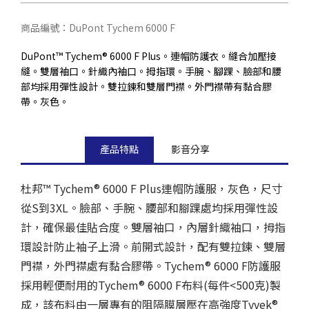
商品編號：DuPont Tychem 6000 F
DuPont™ Tychem® 6000 F Plus。連帽防護衣。縫合加壓接
縫。雙層袖口。針織內袖口。拇指環。手腕、腳踝、臉部和腰
部均採用彈性設計。雙拉鍊和雙層門襟。外門襟帶有黏合膠
帶。灰色。
產品特點
影音分享
杜邦™ Tychem
®
6000 F Plus連帽防護服，灰色，尺寸
從S到3XL。臉部、手腕、腰部和腳踝處均採用彈性設
計，確保最佳貼合度。雙層袖口，內層針織袖口，拇指
環設計防止袖子上滑。前開式設計，配有雙拉鍊、雙層
門襟，外門襟處有黏合膠帶。Tychem
®
6000 F防護服
採用輕便耐用的Tychem
®
6000 F布料(每件<500克)製
成，該布料由一層專有的阻隔膜層壓在高強度Tyvek
®