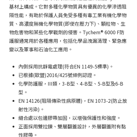
基材上構成。它對多種化學物質具有優異的化學滲透阻
隔性能，有助於保護人員免受多種有毒工業有機化學物
質、高濃度無機化學物質(即使在壓力下)、顆粒物、生
物危害物和某些化學戰劑的侵害。Tychem
®
6000 F防
護服通常用於各種應用，包括化學品洩漏清理、緊急應
變以及軍事和石油化工應用。
內側採用抗靜電處理(符合EN 1149-5標準)。
已根據(歐盟)2016/425號條例認證。
化學防護服，III類，3-B型、4-B型、5-B型及6-B
型。
EN 14126(阻隔傳染性病原體)，EN 1073-2(防止放
射性污染)。
縫合處以包邊膠帶加固，以增強保護性和強度。
正面採用雙拉鍊、雙層翻蓋設計，外層翻蓋附有黏
性膠帶。