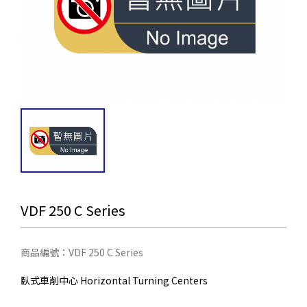
VDF 250 C Series
商品編號：VDF 250 C Series
臥式車削中心 Horizontal Turning Centers