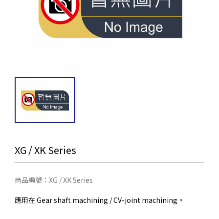
XG / XK Series
商品編號：XG / XK Series
應用在 Gear shaft machining / CV-joint machining。