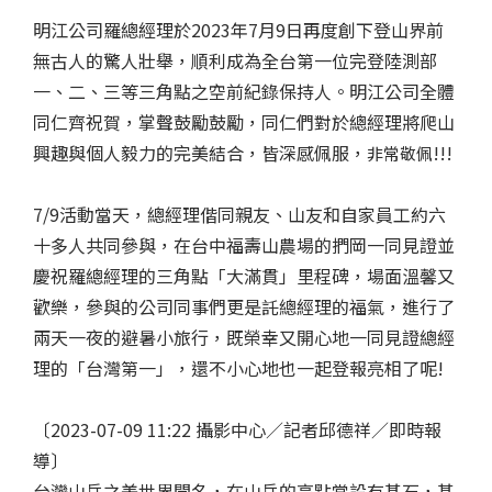
明江公司羅總經理於2023年7月9日再度創下登山界前
無古人的驚人壯舉，順利成為全台第一位完登陸測部
一、二、三等三角點之空前紀錄保持人。明江公司全體
同仁齊祝賀，掌聲鼓勵鼓勵，同仁們對於總經理將爬山
興趣與個人毅力的完美結合，皆深感佩服，
!!!
非常敬佩
7/9活動當天，總經理偕同親友、山友和自家員工約六
十多人共同參與，在台中福壽山農場的捫岡一同見證並
慶祝羅總經理的三角點「大滿貫」里程碑，場面溫馨又
歡樂，參與的公司同事們更是託總經理的福氣，進行了
兩天一夜的避暑小旅行，既榮幸又開心地一同見證總經
理的「台灣第一」，還不小心地也一起登報亮相了呢!
〔2023-07-09 11:22 攝影中心／記者邱德祥／即時報
導〕
台灣山岳之美世界聞名，在山岳的高點常設有基石，基