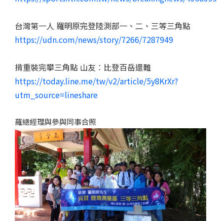
台灣第一人 羅明原完登陸測部一、二、三等三角點
https://udn.com/news/story/7266/7287949
揹重裝完攀三角點 山友︰比登百岳還難
https://today.line.me/tw/v2/article/5y8KrXr?
utm_source=lineshare
羅總經理與參與同事合照