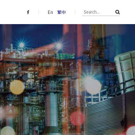
En
繁中