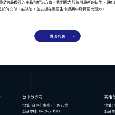
高壓空氣和氣體提供最優質的產品和解決方案。我們致力於使用最新的技術
並按時交付、無缺陷，並支援在整個生命週期中發揮最大潛力。
返回列表
台中分公司
高雄
D.
地址 : 台中市崇德十一路78號
地址 :
服務專線 :
04-2422-1980
服務專