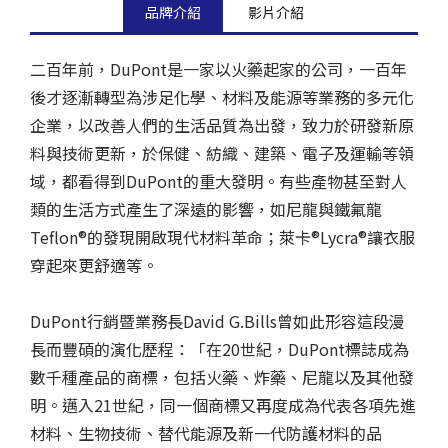
品牌介紹
影片介紹
二百年前，DuPont是一家以火藥起家的公司，一百年
後才逐漸轉型為涉足化學、材料及能源等業務的多元化
企業，以改善人們的生活品質為出發，致力於研發新原
料與技術更新，於保健、紡織、建築、電子及運輸等領
域，都看得到DuPont的重大發明。有些產物甚至對人
類的生活方式產生了深遠的影響，如尼龍與鐵氟龍
Teflon®的發現開啟現代材料革命；萊卡®Lycra®讓衣服
穿起來更舒適等。
DuPont行銷暨業務長David G.Bills曾如此形容這段漫
長而豐碩的演化歷程：「在20世紀，DuPont標誌成為
數千種產品的商標，包括火藥、炸藥、尼龍以及其他發
明。邁入21世紀，同一個商標又再度成為代表各項先進
材料、生物技術、替代能源及新一代防護材料的品