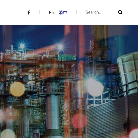
En
繁中