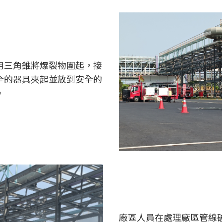
用三角錐將爆裂物圍起，接
全的器具夾起並放到安全的
。
廠區人員在處理廠區管線