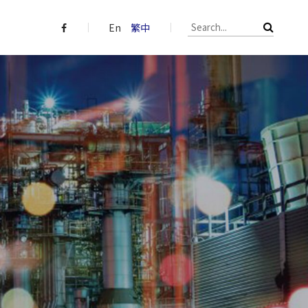
En
繁中