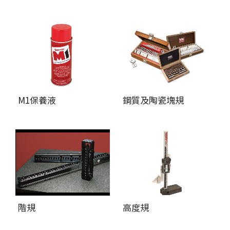
M1保養液
鋼質及陶瓷塊規
階規
高度規