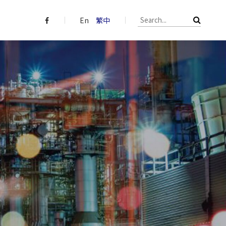
En
繁中