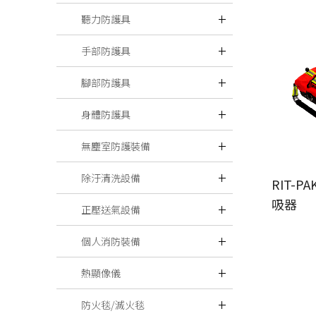
聽力防護具
手部防護具
腳部防護具
身體防護具
無塵室防護裝備
除汙清洗設備
RIT-P
吸器
正壓送氣設備
個人消防裝備
熱顯像儀
防火毯/滅火毯