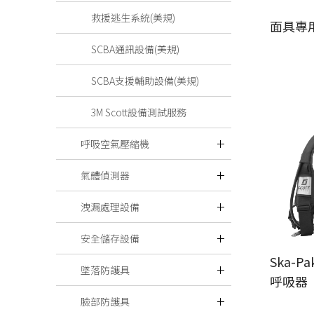
救援逃生系統(美規)
面具專
SCBA通訊設備(美規)
SCBA支援輔助設備(美規)
3M Scott設備測試服務
呼吸空氣壓縮機
氣體偵測器
洩漏處理設備
安全儲存設備
Ska-P
墜落防護具
呼吸器
臉部防護具