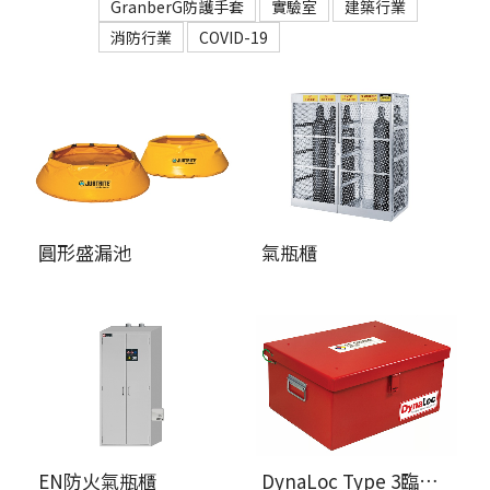
GranberG防護手套
實驗室
建築行業
消防行業
COVID-19
圓形盛漏池
氣瓶櫃
EN防火氣瓶櫃
DynaLoc Type 3臨時爆炸物儲存箱