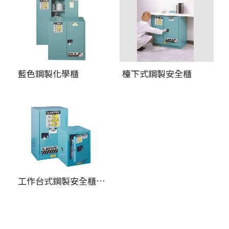
藍色鋼製化學櫃
檯下式鋼製安全櫃
工作台式鋼製安全櫃和緊湊型安全櫃