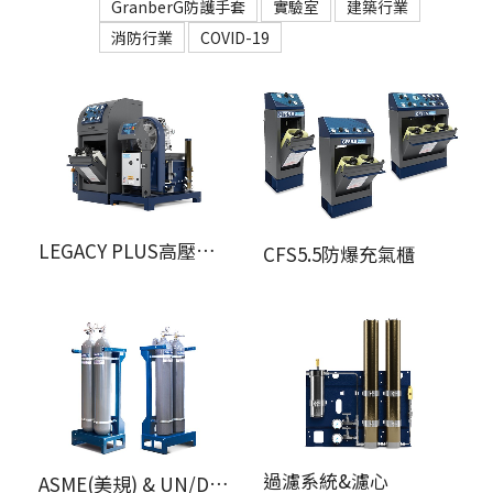
GranberG防護手套
實驗室
建築行業
消防行業
COVID-19
LEGACY PLUS高壓空氣壓縮機
CFS5.5防爆充氣櫃
過濾系統&濾心
ASME(美規) & UN/DOT認證